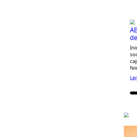
AB
de
Ini
so
ca
fei
Le