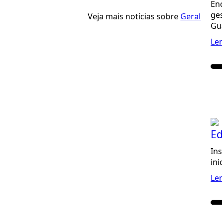
En
ge
Veja mais notícias sobre
Geral
Gu
Le
Ed
In
ini
Le