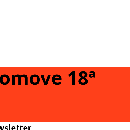
romove 18ª
wsletter