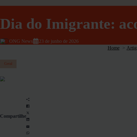
Dia do Imigrante: ac
ONG News
23 de junho de 2026
Home
Artig
Geral
Compartilhe