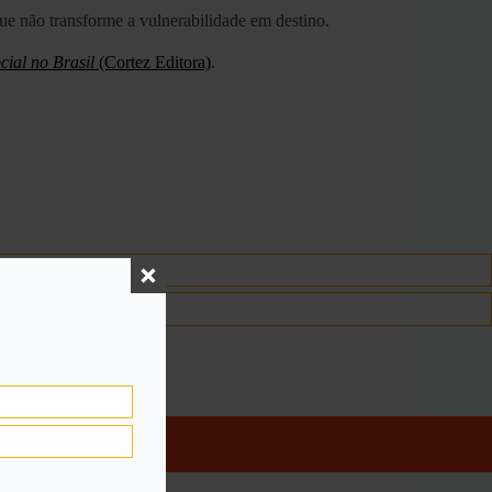
que não transforme a vulnerabilidade em destino.
cial no Brasil
(Cortez Editora)
.