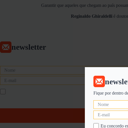
Garantir que aqueles que chegam ao país possam 
Reginaldo Ghiraldelli
é doutor
newsletter
newsle
Fique por dentro d
Eu concordo e