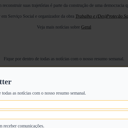
reconstruir suas trajetórias é parte da construção de uma democracia 
 em Serviço Social e organizador da obra
Trabalho e (Des)Proteção So
Veja mais notícias sobre
Geral
Fique por dentro de todas as notícias com o nosso resumo semanal.
tter
Eu concordo em receber comunicações.
e todas as notícias com o nosso resumo semanal.
Ao informar os meus dados, eu concordo com a Política de Privacidade.
Cadastrar
m receber comunicações.