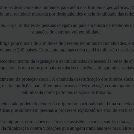
obre os deslocamentos humanos para além das fronteiras geográficas. M
de uma realidade marcada por desigualdades e pela fragilidade das rede
órios. Hoje, milhares de pessoas chegam ao país em busca de melhores o
situações de extrema vulnerabilidade.
riga pouco mais de 2 milhões de pessoas de outras nacionalidades, entr
damente 200 países. Entretanto, apenas cerca de 414 mil estão inserid
o desconhecimento da legislação e as dificuldades de acesso às redes de 
cupacionais marcados por baixos salários e ausência de garantias sociais 
mento da proteção social. A chamada desertificação dos direitos sociais
, e cria condições para diferentes formas de escravização contemporânea
naturalizada como parte das relações de trabalho.
e direitos não podem depender da origem ou nacionalidade. Uma socieda
áticas que submetem pessoas a processos exploratórios e/ou de exclus
ão migrante, com ações nas áreas de assistência social, saúde, educaçã
 da fiscalização contra violações que atingem trabalhadores brasileiros 