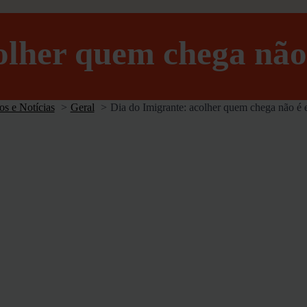
olher quem chega não 
os e Notícias
Geral
Dia do Imigrante: acolher quem chega não é e