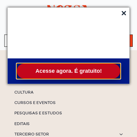
QUEM SOMOS
SERVIÇOS
FALE CONOSCO
ASSINE A NEWS
S
fo
Temas
Acesse agora. É gratuito!
ESPECIAIS
CULTURA
CURSOS E EVENTOS
PESQUISAS E ESTUDOS
EDITAIS
TERCEIRO SETOR