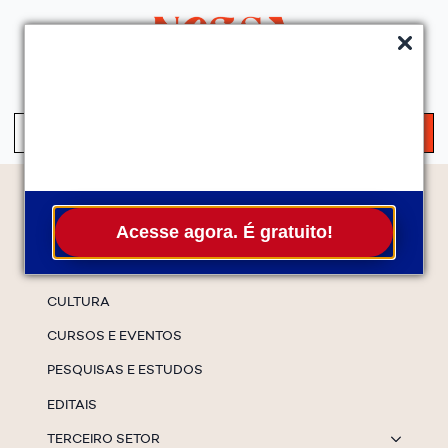
QUEM SOMOS
SERVIÇOS
FALE CONOSCO
ASSINE A NEWS
S
fo
Temas
Acesse agora. É gratuito!
ESPECIAIS
CULTURA
CURSOS E EVENTOS
PESQUISAS E ESTUDOS
EDITAIS
TERCEIRO SETOR