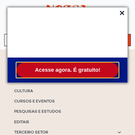
QUEM SOMOS
SERVIÇOS
FALE CONOSCO
ASSINE A NEWS
S
fo
Temas
Acesse agora. É gratuito!
ESPECIAIS
CULTURA
CURSOS E EVENTOS
PESQUISAS E ESTUDOS
EDITAIS
TERCEIRO SETOR