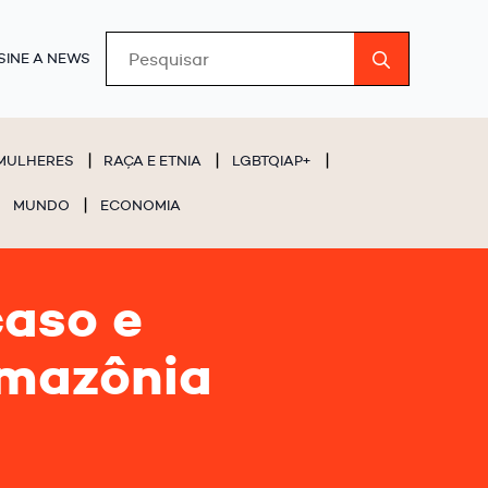
Search
SINE A NEWS
for:
MULHERES
RAÇA E ETNIA
LGBTQIAP+
MUNDO
ECONOMIA
aso e
Amazônia