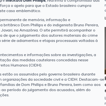
)
Instituto Dom Phillips
e
, reafirma o compromisso das
eforça o apelo para que o Estado brasileiro cumpra
ste caso emblemático.
permanente de memória, informação e
britânico Dom Phillips e do indigenista Bruno Pereira,
Javari, na Amazônia. O site permitirá acompanhar o
va de que o julgamento dos autores materiais do crime
 série de adiamentos e etapas processuais voltadas à
ontecimentos e informações sobre as investigações, a
tação das medidas cautelares concedidas nesse
reitos Humanos (CIDH).
estão os assumidos pelo governo brasileiro durante
om organizações da sociedade civil e a CIDH. Destacam-se
famílias de Dom Phillips e Bruno Pereira, bem como aos
 ao período do julgamento dos acusados, além do
ções.