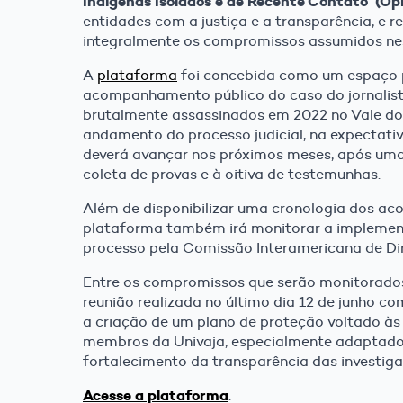
Indígenas Isolados e de Recente Contato (Opi
entidades com a justiça e a transparência, e r
integralmente os compromissos assumidos ne
A
plataforma
foi concebida como um espaço 
acompanhamento público do caso do jornalista 
brutalmente assassinados em 2022 no Vale do 
andamento do processo judicial, na expectati
deverá avançar nos próximos meses, após uma
coleta de provas e à oitiva de testemunhas.
Além de disponibilizar uma cronologia dos ac
plataforma também irá monitorar a implemen
processo pela Comissão Interamericana de Di
Entre os compromissos que serão monitorados 
reunião realizada no último dia 12 de junho c
a criação de um plano de proteção voltado às 
membros da Univaja, especialmente adaptado
fortalecimento da transparência das investiga
Acesse a plataforma
.