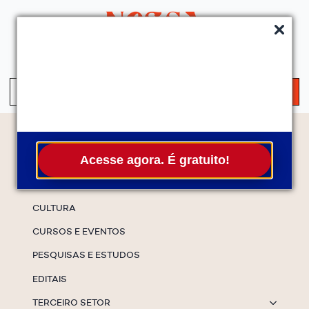
QUEM SOMOS
SERVIÇOS
FALE CONOSCO
ASSINE A NEWS
S
fo
Temas
Acesse agora. É gratuito!
ESPECIAIS
CULTURA
CURSOS E EVENTOS
PESQUISAS E ESTUDOS
EDITAIS
TERCEIRO SETOR