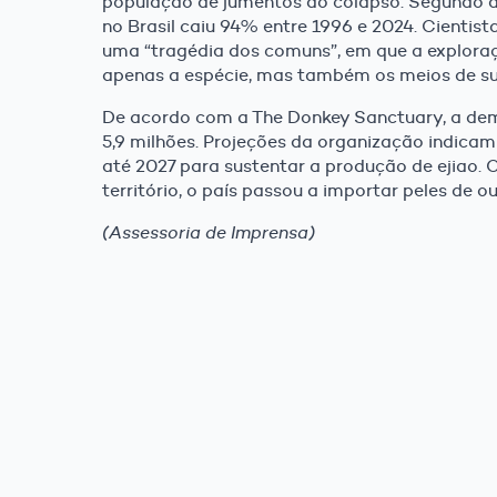
população de jumentos ao colapso. Segundo d
no Brasil caiu 94% entre 1996 e 2024. Cientis
uma “tragédia dos comuns”, em que a explora
apenas a espécie, mas também os meios de su
De acordo com a The Donkey Sanctuary, a dem
5,9 milhões. Projeções da organização indicam
até 2027 para sustentar a produção de ejiao
território, o país passou a importar peles de ou
(Assessoria de Imprensa)