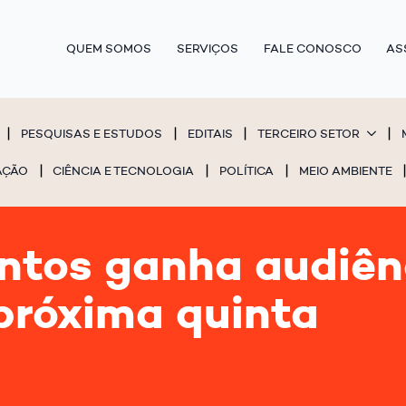
QUEM SOMOS
SERVIÇOS
FALE CONOSCO
AS
PESQUISAS E ESTUDOS
EDITAIS
TERCEIRO SETOR
AÇÃO
CIÊNCIA E TECNOLOGIA
POLÍTICA
MEIO AMBIENTE
ntos ganha audiênc
próxima quinta