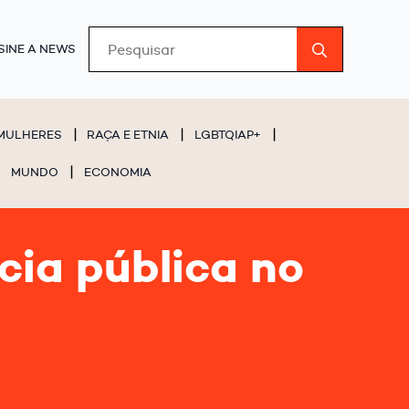
Search
SINE A NEWS
for:
MULHERES
RAÇA E ETNIA
LGBTQIAP+
MUNDO
ECONOMIA
ia pública no